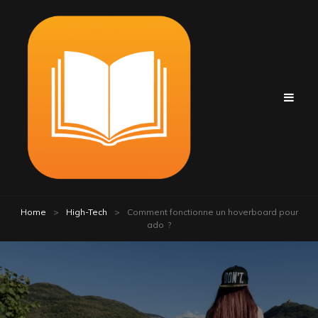
Home
>
High-Tech
>
Comment fonctionne un hoverboard pour
ado ?