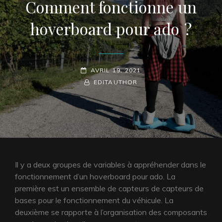
Comment fonctionne un
hoverboard pour ado ?
POSTED-
AVRIL 19, 2021
ON
BY
BYLINE
EDITAUTHOR
LINE
Il y a deux groupes de variables à appréhender dans le
fonctionnement d’un hoverboard pour ado. La
première est un ensemble de capteurs de capteurs de
bases pour le fonctionnement du véhicule. La
deuxième se rapporte à l’organisation des composants