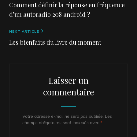
de
Post
Comment définir la réponse en fréquence
l’article
d’un autoradio 208 android ?
Next
NEXT ARTICLE
Post
Les bienfaits du livre du moment
Laisser un
commentaire
Votre adresse e-mail ne sera pas publiée.
Les
champs obligatoires sont indiqués avec
*